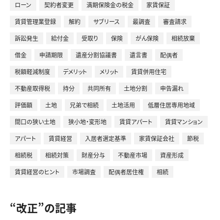
ローン
契約者変更
満期保険金の税金
家賃保証
賃貸管理業登録
解約
サブリース
最調査
審査請求
お客様事例
訴訟発生
給付金
受取り
保険
がん保険
相続放棄
借金
申請期限
遺産分割協議書
遺言書
配偶者
企業情報
税額軽減制度
デメリット
メリット
賃貸併用住宅
ブログ
不動産取得税
持分
共同所有
土地分割
申告漏れ
評価額
土地
兄弟で相続
土地活用
低層住居専用地域
間口の狭い土地
狭小地・変形地
賃貸アパート
賃貸マンション
0120-787-900
アパート
賃貸経営
入居者選定基準
家賃保証会社
節税
相続税
相続対策
財産分与
不動産市場
資産形成
営業時間 9:00〜18:00（火・水定休）
賃貸経営のヒント
市場調査
配偶者居住権
相続
無料相談・お問い合わせ
“改正”の記事