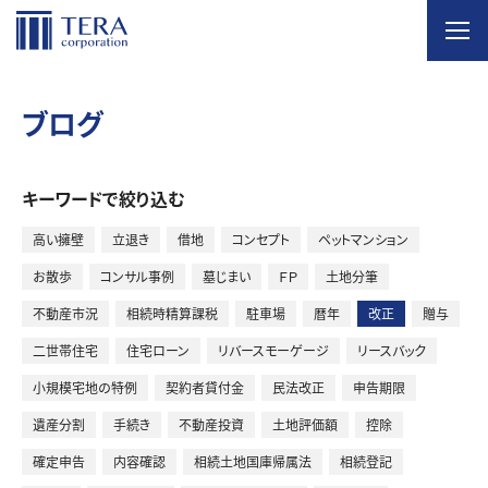
MENU
ホーム
ブログ
私たちのサービス
キーワードで絞り込む
土地活用コンサルティング
高い擁壁
立退き
借地
コンセプト
ペットマンション
お散歩
コンサル事例
墓じまい
ＦＰ
土地分筆
土地相続コンサルティング
不動産市況
相続時精算課税
駐車場
暦年
改正
贈与
二世帯住宅
住宅ローン
リバースモーゲージ
リースバック
不動産コンサルティング
小規模宅地の特例
契約者貸付金
民法改正
申告期限
賃貸経営・アパート経営コンサルティング
遺産分割
手続き
不動産投資
土地評価額
控除
確定申告
内容確認
相続土地国庫帰属法
相続登記
選ばれる理由